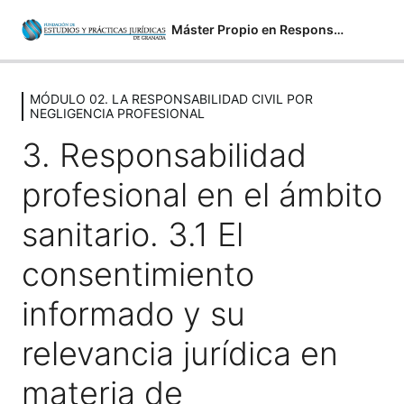
Máster Propio en Responsabilidad Civil (13ª Edición)
MÓDULO 02. LA RESPONSABILIDAD CIVIL POR
MODULO 01. ASPECTOS
NEGLIGENCIA PROFESIONAL
GENERALES DE LA
3. Responsabilidad
RESPONSABILIDAD CIVIL
5 Lecciones
profesional en el ámbito
MÓDULO 02. LA RESPONSABILIDAD
CIVIL POR NEGLIGENCIA
sanitario. 3.1 El
PROFESIONAL
consentimiento
1. Principios Generales De La Responsabilidad Por
informado y su
Negligencia Profesional. 2. La Responsabilidad De Las
Sociedades Profesionales.
relevancia jurídica en
3. Responsabilidad Profesional En El Ámbito Sanitario.
3.1 El Consentimiento Informado Y Su Relevancia
materia de
Jurídica En Materia De Responsabilidad Civil
Sanitaria.