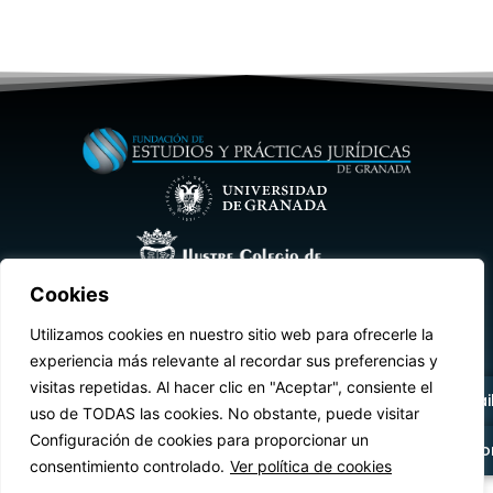
Cookies
Aviso legal
Condiciones de uso
Utilizamos cookies en nuestro sitio web para ofrecerle la
+34 958 21 63 35
experiencia más relevante al recordar sus preferencias y
Política de privacidad
Cookies
Estatutos
visitas repetidas. Al hacer clic en "Aceptar", consiente el
Escríbenos por e-mai
uso de TODAS las cookies. No obstante, puede visitar
Configuración de cookies para proporcionar un
© 2026 | Fundación EPJ | Desarrollado por
ChipWeb
®
Otros métodos de co
consentimiento controlado.
Ver política de cookies