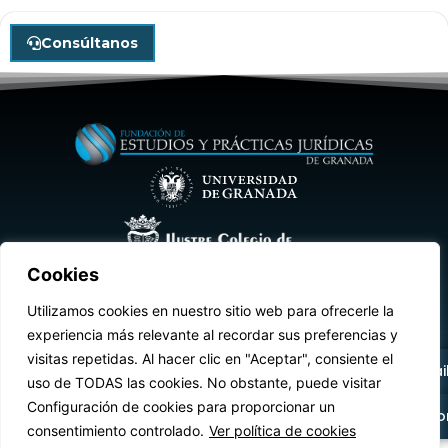
Consúltanos
Cookies
Aviso legal
Condiciones de uso
Utilizamos cookies en nuestro sitio web para ofrecerle la
+34 958 21 63 35
experiencia más relevante al recordar sus preferencias y
Política de privacidad
Cookies
Estatutos
visitas repetidas. Al hacer clic en "Aceptar", consiente el
Escríbenos por e-mai
uso de TODAS las cookies. No obstante, puede visitar
Configuración de cookies para proporcionar un
© 2026 | Fundación EPJ | Desarrollado por
ChipWeb
®
Otros métodos de co
consentimiento controlado.
Ver política de cookies